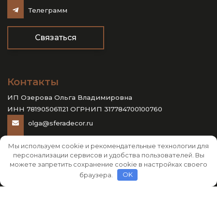
Телеграмм
Связаться
Контакты
ИП Озерова Ольга Владимировна
ИНН 781905061121 ОГРНИП 317784700100760
olga@sferadecor.ru
+7 911 136 05 61
Мы используем cookie и рекомендательные технологии для
персонализации сервисов и удобства пользователей. Вы
можете запретить сохранение cookie в настройках своего
браузера.
OK